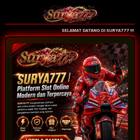
SELAMAT DATANG DI SURYA777 !!!